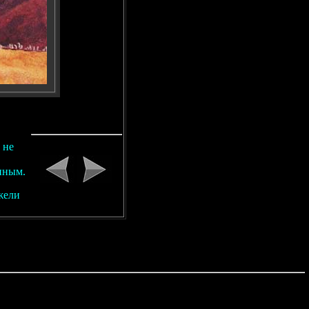
 не
нным.
жели