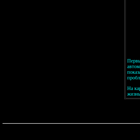
Первы
автом
показ
пробл
На ка
жизнь