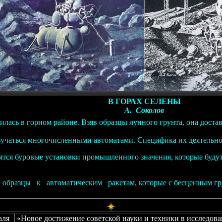
В ГОРАХ СЕЛЕНЫ
А. Соколов
илась в горном районе. Взяв образцы лунного грунта, она доста
зучаться многочисленными автоматами. Специфика их деятельнос
ятся буровые установки промышленного значения, которые будут
образцы к автоматическим ракетам, которые с бесценным гру
аля
«Новое достижение советской науки и техники в исследова