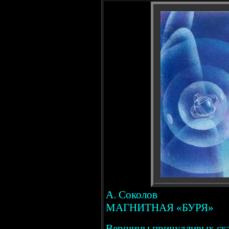
А. Соколов
МАГНИТНАЯ «БУРЯ»
Вершины причудливых ска