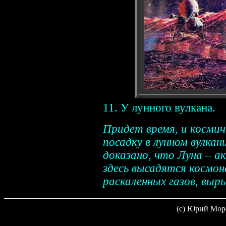
11. У лунного вулкана.
Придет время, и космич
посадку в лунном вулкан
доказано, что Луна – а
здесь высадятся космо
раскаленных газов, выр
(c) Юрий Мор