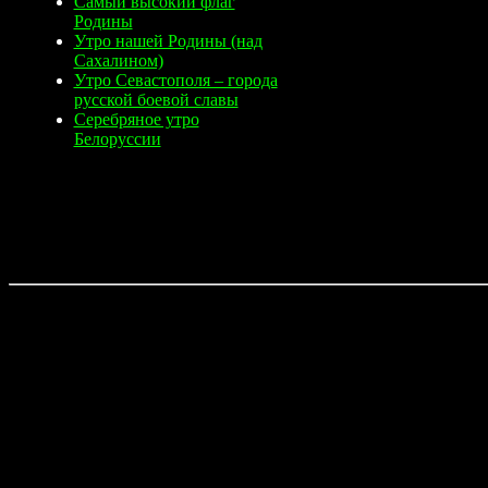
Самый высокий флаг
Родины
Утро нашей Родины (над
Сахалином)
Утро Севастополя – города
русской боевой славы
Серебряное утро
Белоруссии