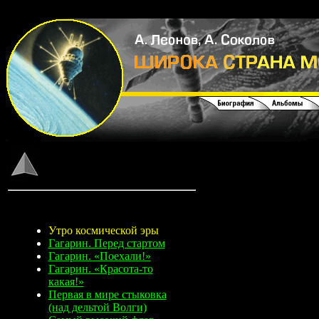
Утро космической эры
Гагарин. Перед стартом
Гагарин. «Поехали!»
Гагарин. «Красота-то
какая!»
Первая в мире стыковка
(над дельтой Волги)