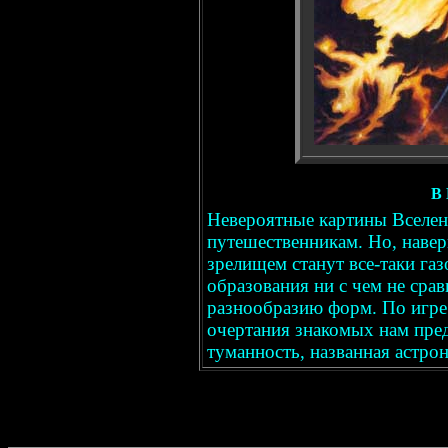
В
Невероятные картины Вселе
путешественникам. Но, наве
зрелищем станут все-таки га
образования ни с чем не срав
разнообразию форм. По игре
очертания знакомых нам пред
туманность, названная астро