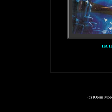
НА 
(c) Юрий Мор