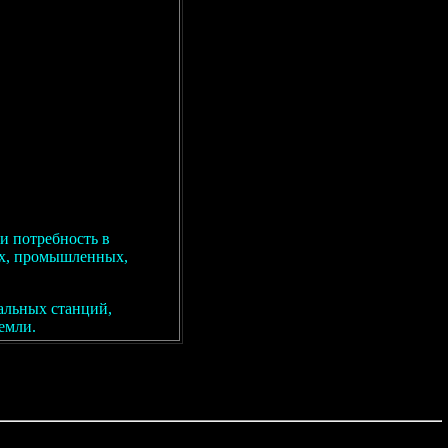
и потребность в
х, промышленных,
альных станций,
емли.