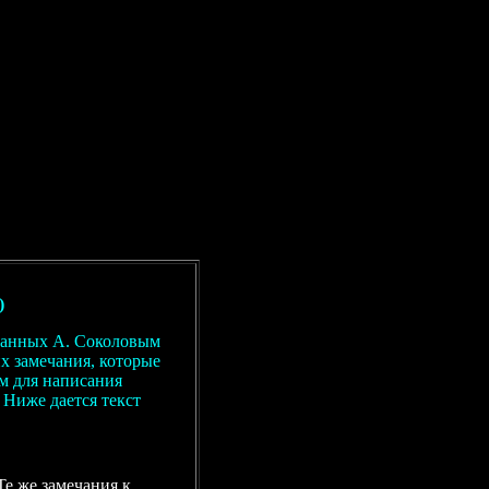
)
сланных А. Соколовым
х замечания, которые
м для написания
 Ниже дается текст
Те же замечания к