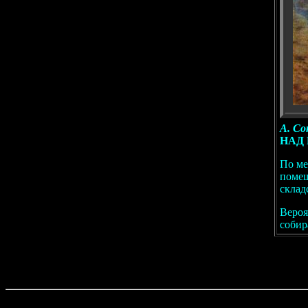
А. Со
НАД 
По ме
помещ
складс
Вероя
собир