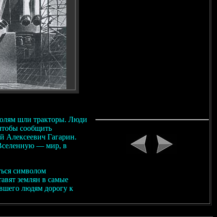
полям шли тракторы. Люди
 чтобы сообщить
й Алексеевич Гагарин.
 Вселенную — мир, в
ться символом
тавят землян в самые
ывшего людям дорогу к