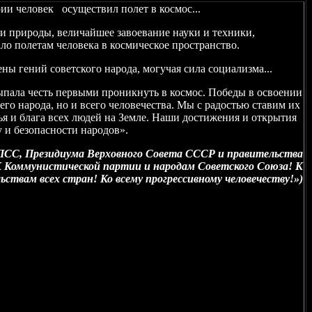
ии человек осуществил полет в космос...
и природы, величайшее завоевание науки и техники,
ло полетам человека в космическое пространство.
ны гений советского народа, могучая сила социализма...
ыпала честь первыми проникнуть в космос. Победы в освоении
го народа, но и всего человечества. Мы с радостью ставим их
тья и блага всех людей на Земле. Наши достижения и открытия
у и безопасности народов».
СС, Президиума Верховного Совета СССР и правительства
«К Коммунистической партии и народам Советского Союза! К
ьствам всех стран! Ко всему прогрессивному человечеству!»)