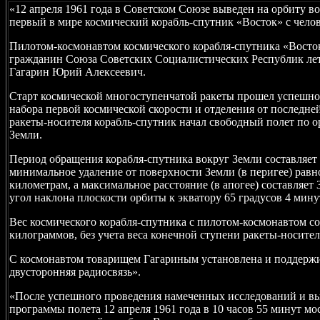
«12 апреля 1961 года в Советском Союзе выведен на орбиту в
первый в мире космический корабль-спутник «Восток» с челов
Пилотом-космонавтом космического корабля-спутника «Восток
гражданин Союза Советских Социалистических Республик ле
Гагарин Юрий Алексеевич.
Старт космической многоступенчатой ракеты прошел успешно,
набора первой космической скорости и отделения от последне
ракеты-носителя корабль-спутник начал свободный полет по о
Земли.
Период обращения корабля-спутника вокруг Земли составляет 
минимальное удаление от поверхности Земли (в перигее) равн
километрам, а максимальное расстояние (в апогее) составляет 
угол наклона плоскости орбиты к экватору 65 градусов 4 мину
Вес космического корабля-спутника с пилотом-космонавтом со
килограммов, без учета веса конечной ступени ракеты-носител
С космонавтом товарищем Гагариным установлена и поддерж
двусторонняя радиосвязь».
«После успешного проведения намеченных исследований и в
программы полета 12 апреля 1961 года в 10 часов 55 минут мо