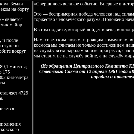
округ Земли
«Свершилось великое событие. Впервые в истор
еком на борту.
Это — беспримерная победа человека над силам
» является
торжество человеческого разума. Положено нача
тчик майор
В этом подвиге, который войдет в века, воплоще
Нам, советским людям, строящим коммунизм, в
 и после
космоса мы считаем не только достижением наше
й ступени
на службу всем народам во имя прогресса, счас
рбите вокруг
мы ставим не на службу войне, а на службу мир
(Из обращения Центрального Комитета КП
89,1 минуты;
Советского Союза от 12 апреля 1961 года 
о 175
народам и правител
302 километра;
ты.
ставляет 4725
я.
ивается
ыполнения
сковского