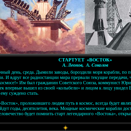
СТАРТУЕТ «ВОСТОК»
А. Леонов, А. Соколов
чный день, среда. Дымили заводы, бороздили моря корабли, по 
ли. И вдруг все радиостанции мира прервали текущие передачи,
космосе!» Им был гражданин Советского Союза, коммунист Юри
век впервые вышел из своей «колыбели» и лицом к лицу увидел
ему суждено стать.
«Восток», проложившего людям путь в космос, всегда будет явля
ойдут годы, десятилетия, века. Мощные космические корабли дос
еловечество будет помнить старт легендарного «Востока», откр